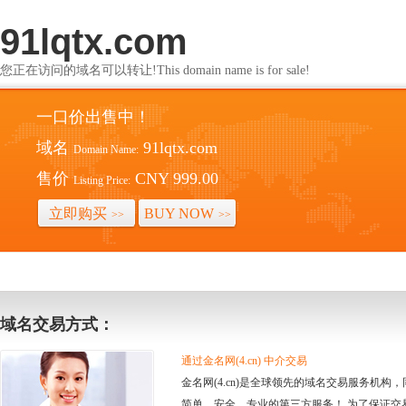
91lqtx.com
您正在访问的域名可以转让!This domain name is for sale!
一口价出售中！
域名
91lqtx.com
Domain Name:
售价
CNY 999.00
Listing Price:
立即购买
BUY NOW
>>
>>
域名交易方式：
通过金名网(4.cn) 中介交易
金名网(4.cn)是全球领先的域名交易服务机
简单、安全、专业的第三方服务！ 为了保证交