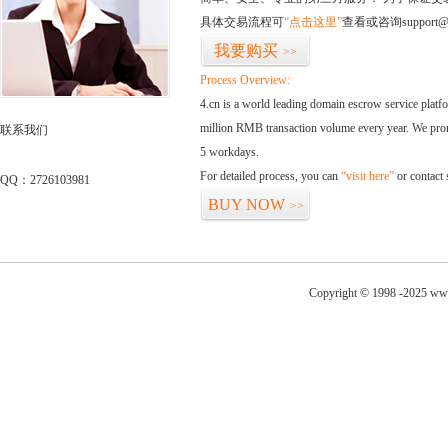
具体交易流程可
“点击这里”
查看或咨询support@
我要购买
>>
Process Overview:
4.cn is a world leading domain escrow service plat
million RMB transaction volume every year. We promi
联系我们
5 workdays.
For detailed process, you can
“visit here”
or contact
QQ：2726103981
BUY NOW
>>
Copyright © 1998 -2025 www